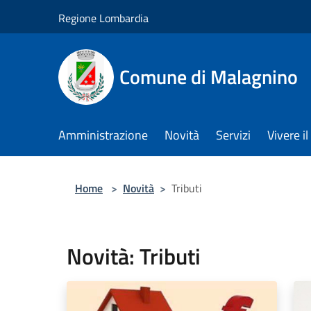
Salta al contenuto principale
Regione Lombardia
Comune di Malagnino
Amministrazione
Novità
Servizi
Vivere 
Home
>
Novità
>
Tributi
Novità: Tributi