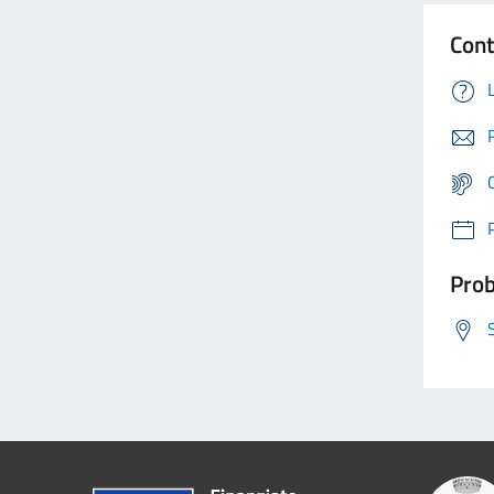
Cont
Prob