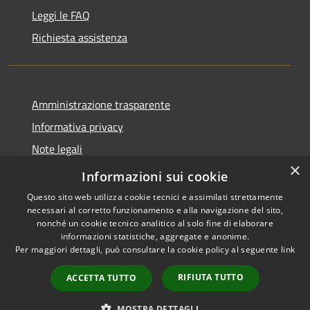
Leggi le FAQ
Richiesta assistenza
Amministrazione trasparente
Informativa privacy
Note legali
×
Dichiarazione di accessibilità
Informazioni sui cookie
Questo sito web utilizza cookie tecnici e assimilati strettamente
necessari al corretto funzionamento e alla navigazione del sito,
nonché un cookie tecnico analitico al solo fine di elaborare
informazioni statistiche, aggregate e anonime.
RSS
Copyright © 2026 • Comune di
Per maggiori dettagli, può consultare la cookie policy al seguente
link
Accessibilità
Malagnino • Powered by
Privacy
Municipium
Accesso
•
RIFIUTA TUTTO
ACCETTA TUTTO
Cookie
redazione
Mappa del sito
MOSTRA DETTAGLI