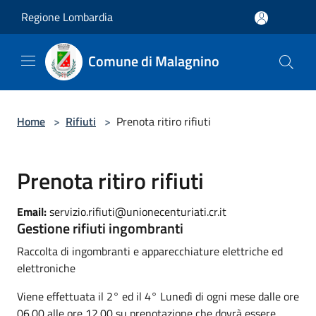
Salta al contenuto principale
Regione Lombardia
Comune di Malagnino
Home
>
Rifiuti
>
Prenota ritiro rifiuti
Prenota ritiro rifiuti
Email:
servizio.rifiuti@unionecenturiati.cr.it
Gestione rifiuti ingombranti
Raccolta di ingombranti e apparecchiature elettriche ed
elettroniche
Viene effettuata il 2° ed il 4° Lunedì di ogni mese dalle ore
06.00 alle ore 12.00 su prenotazione che dovrà essere