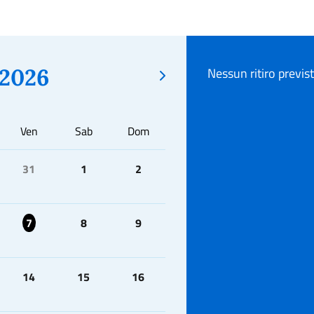
2026
Nessun ritiro previs
Ven
Sab
Dom
31
1
2
7
8
9
14
15
16