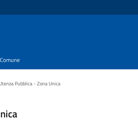
il Comune
Utenza Pubblica - Zona Unica
nica