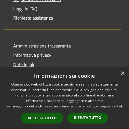
Leggi le FAQ
Richiesta assistenza
Amministrazione trasparente
Informativa privacy
Note legali
×
Dichiarazione di accessibilità
Informazioni sui cookie
Questo sito web utilizza cookie tecnici e assimilati strettamente
necessari al corretto funzionamento e alla navigazione del sito,
nonché un cookie tecnico analitico al solo fine di elaborare
informazioni statistiche, aggregate e anonime.
RSS
Copyright © 2026 • Comune di
Per maggiori dettagli, può consultare la cookie policy al seguente
link
Accessibilità
Malagnino • Powered by
Privacy
Municipium
Accesso
•
RIFIUTA TUTTO
ACCETTA TUTTO
Cookie
redazione