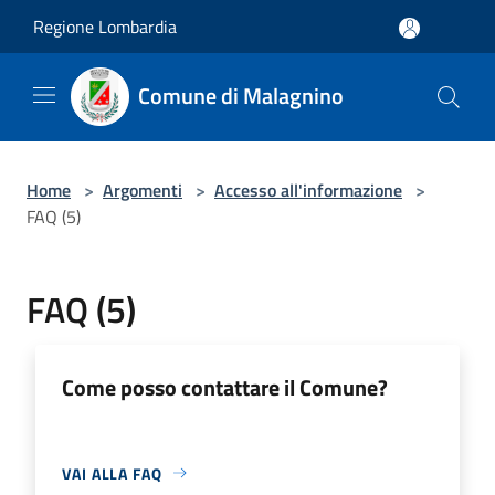
Salta al contenuto principale
Regione Lombardia
Comune di Malagnino
Home
>
Argomenti
>
Accesso all'informazione
>
FAQ (5)
FAQ (5)
Come posso contattare il Comune?
VAI ALLA FAQ