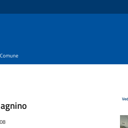
il Comune
Ved
lagnino
:08