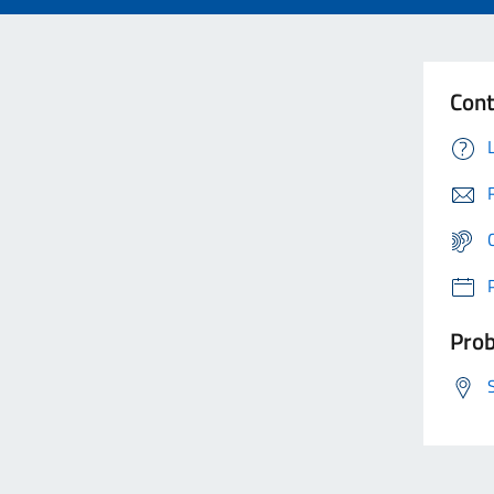
Cont
Prob