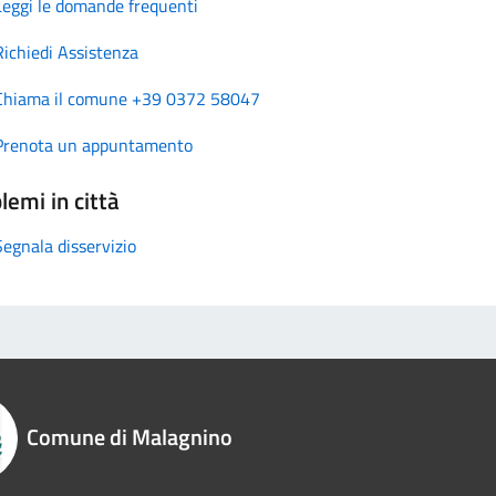
Leggi le domande frequenti
Richiedi Assistenza
Chiama il comune +39 0372 58047
Prenota un appuntamento
lemi in città
Segnala disservizio
Comune di Malagnino