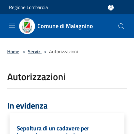
Salta al contenuto principale
Regione Lombardia
Comune di Malagnino
Home
>
Servizi
>
Autorizzazioni
Autorizzazioni
In evidenza
Sepoltura di un cadavere per